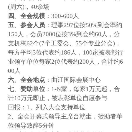
(周六)，40余场
四
、
全会规模
：
300
-
600人
五
、
参会人员
：理事
297位按50%到会率约
150人，会员2000位按3%到会约60人，分
支机构62个(7个工委会、55个专业分会)，
每方平均3位代表约186人，100家被表彰行
业领军单位每家2位代表约200人，合计约6
00人
六
、
全会地点
：曲江国际会展中心
七
、
赞助单位
：
1
-
N家，每家1万元起，合
计10万元即止，被表彰单位自愿参与
回报：
1、列入大会支持单位
2、全会开幕式领导主席台就坐，赞助者单
位领导致辞5分钟