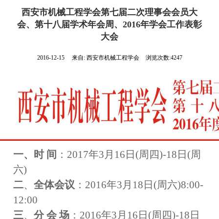
葛正浩
西安市机械工程学会第七届二次理事会会员大
会、第十八届学术年会周、2016年学会工作表彰
张敏
大会
蔡安江
2016-12-15
来自:
西安市机械工程学会
浏览次数:4247
胡永彪
一、
时
间
：
2017年3月16日(周四)
-
18日(周
六)
二
、
全体会议
：
2016年3月18日(周六)8:00
-
12:00
三
、
分
会 场
：
2016年3月16日(周四)
-
18日