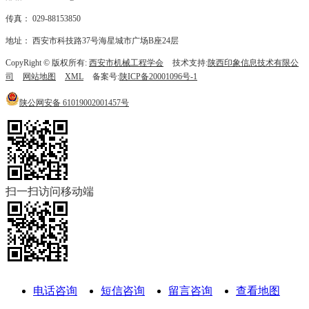
传真： 029-88153850
地址： 西安市科技路37号海星城市广场B座24层
CopyRight © 版权所有:
西安市机械工程学会
技术支持:
陕西印象信息技术有限公
司
网站地图
XML
备案号:
陕ICP备20001096号-1
陕公网安备
61019002001457号
扫一扫访问移动端
电话咨询
短信咨询
留言咨询
查看地图