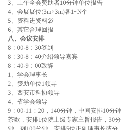
3、上午全会赞助者10分钟单位报告
4、会展展位(3m×3m)各1~N个
5、资料进资料袋
6、其它合理回报
八
、会议安排
8：00
-
8：30签到
8：30
-
8：40介绍领导嘉宾
8：40
-
9：00致辞
1、学会理事长
2、赞助单位1领导
3、西安市科协领导
4、省学会领导
9：00
-
11：20，140分钟，中间安排10分钟
茶歇，安排1位院士级专家主旨报告，30分
钟，剩100分钟，安排5位正副理事长或分