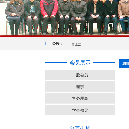
葛正浩
公告：
会员展示
您
一般会员
理事
常务理事
学会领导
分支机构